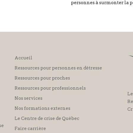
personnes à surmonter la pé
Accueil
Ressources pour personnes en détresse
Ressources pour proches
Ressources pour professionnels
Le
Nos services
Re
Nos formations externes
Cr
Le Centre de crise de Québec
se
Faire carrière